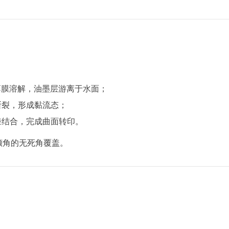
薄膜溶解，油墨层游离于水面；
断裂，形成黏流态；
漆结合，完成曲面转印。
倾角的无死角覆盖。