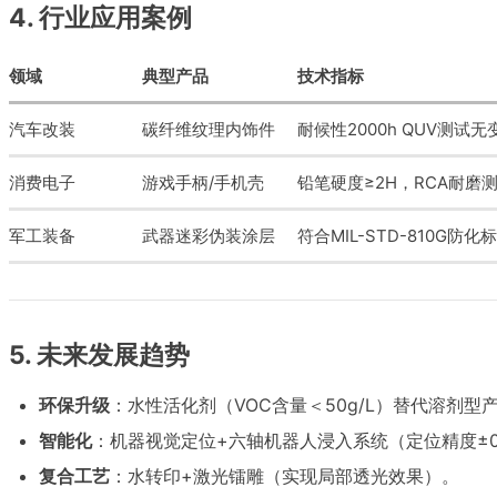
4. 行业应用案例
领域
典型产品
技术指标
汽车改装
碳纤维纹理内饰件
耐候性2000h QUV测试无
消费电子
游戏手柄/手机壳
铅笔硬度≥2H，RCA耐磨测
军工装备
武器迷彩伪装涂层
符合MIL-STD-810G防化
5. 未来发展趋势
环保升级
：水性活化剂（VOC含量＜50g/L）替代溶剂型
智能化
：机器视觉定位+六轴机器人浸入系统（定位精度±0
复合工艺
：水转印+激光镭雕（实现局部透光效果）。