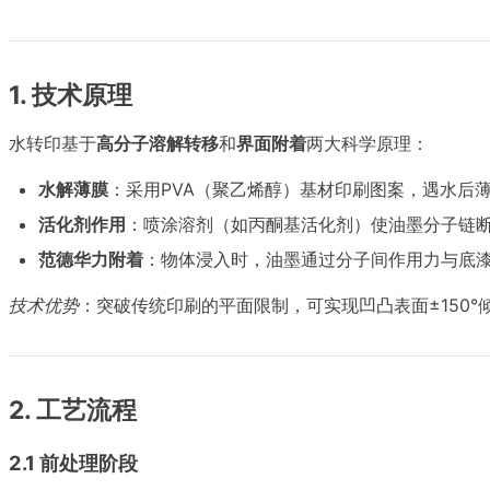
1. 技术原理
水转印基于
高分子溶解转移
和
界面附着
两大科学原理：
水解薄膜
：采用PVA（聚乙烯醇）基材印刷图案，遇水后
活化剂作用
：喷涂溶剂（如丙酮基活化剂）使油墨分子链
范德华力附着
：物体浸入时，油墨通过分子间作用力与底
技术优势
：突破传统印刷的平面限制，可实现凹凸表面±150°
2. 工艺流程
2.1 前处理阶段