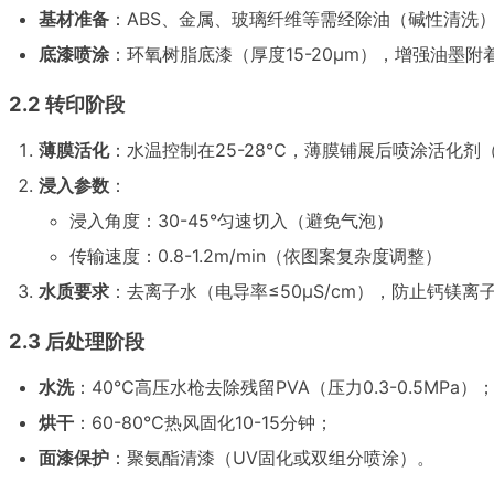
基材准备
：ABS、金属、玻璃纤维等需经除油（碱性清洗）
底漆喷涂
：环氧树脂底漆（厚度15-20μm），增强油墨
2.2 转印阶段
薄膜活化
：水温控制在25-28℃，薄膜铺展后喷涂活化剂（
浸入参数
：
浸入角度：30-45°匀速切入（避免气泡）
传输速度：0.8-1.2m/min（依图案复杂度调整）
水质要求
：去离子水（电导率≤50μS/cm），防止钙镁离
2.3 后处理阶段
水洗
：40℃高压水枪去除残留PVA（压力0.3-0.5MPa）
烘干
：60-80℃热风固化10-15分钟；
面漆保护
：聚氨酯清漆（UV固化或双组分喷涂）。