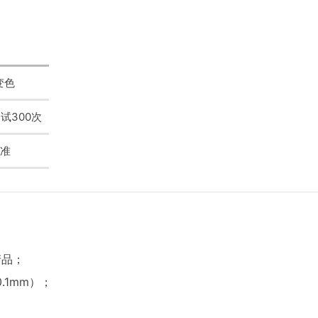
变色
试300次
标准
产品；
.1mm）；