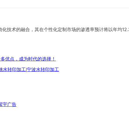
的融合，其在个性化定制市场的渗透率预计将以年均12.3%的速度
众多优点，成为时代的选择！
姚水转印加工
|
宁波水转印加工
紫宇广告