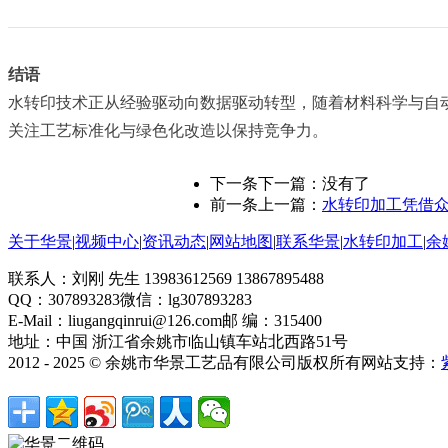
结语
水转印技术正从经验驱动向数据驱动转型，随着材料科学与自动化技术
关注工艺标准化与绿色化改造以保持竞争力。
下一条
下一篇：没有了
前一条
上一篇：
水转印加工凭借
关于华景
|
视频中心
|
资讯动态
|
网站地图
|
联系华景
|
水转印加工
|
余
联系人：刘刚 先生 13983612569 13867895488
QQ：307893283
微信：lg307893283
E-Mail：liugangqinrui@126.com
邮 编：315400
地址：中国 浙江省余姚市临山镇车站北西路51号
2012 - 2025 © 余姚市华景工艺品有限公司版权所有
网站支持：