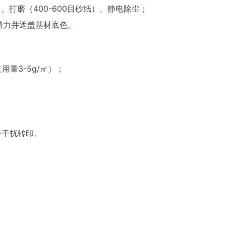
、打磨（400-600目砂纸）、静电除尘；
附着力并遮盖基材底色。
用量3-5g/㎡）；
子干扰转印。
；